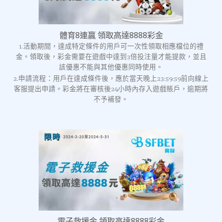
體育8連贏 領取高達8888彩金
1.活動期間，達成特定條件的用戶可一次性領取相應檔位的禮
金。領取後，彩金需要在遊戲中達到3倍投注量才能提款，並且
該優惠不能與其他優惠同時使用。
2.申請流程：用戶在達成條件後，應於當天晚上23:59:59前向線上
客服提出申請。彩金將在審核後24小時內存入遊戲賬戶，逾期將
不予補發。
電子救援金 領取高達8888彩金