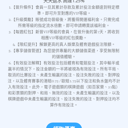
天天返水 高達1.25%
1.【晉升條件】會員一旦其累計存款及累計投注金額達到特定標
準，即可升至對應的VIP等級。
2.【升級獎勵】賬號成功晉級後，將獲得開運福利金。只需完成
所需等級的指定流水倍數，即可申請轉賣該福利金。
3.【每週紅包】新晉VIP等級的會員，在晉升後的第7天，將收到
相應VIP等級的紅包獎勵。
4.【限紅提升】解鎖更高的真人娛樂及體育遊戲投注限額。
5.【專享儲值管道】為您提供專屬的大額儲值渠道，享受無限制
的儲值體驗。
6.【有效投注解釋】有效投注包括體育和電競投注，其中輸半或
贏半的情況下，投注金額的一半將被視為有效投注。所有平局、
取消的比賽投注、未產生輸贏的投注、投注失敗的投注、對押投
注，以及體育賽事的港賠0.75 / 歐賠1.75以下投注和負水盤均不計
入有效投注。此外，電子遊戲類的棋牌遊戲（如百家樂、21點）
和彩票類的對押、和局、無效的投注、未產生輸贏的投注，以及
棋牌遊戲中未產生輸贏的投注、投注失敗的投注、對押投注均不
算作有效投注。