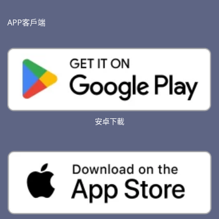
APP客戶端
安卓下載