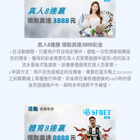
真人8連勝 領取高達3888彩金
1.在活動期間，只要用戶符合特定條件，便能一次性領取相應級
別的禮金。獲得的彩金需要在真人百家樂遊戲中達到3倍的投注
流水量後才能提款，該優惠僅適用於真人百家樂。
2.申請方式：用戶在完成規定的任務後，需要在當天晚上23:59:59
之前聯繫線上客服進行申請。彩金將在審核通過後的24小時內發
放至遊戲賬戶中，超時未申請將不予補發。