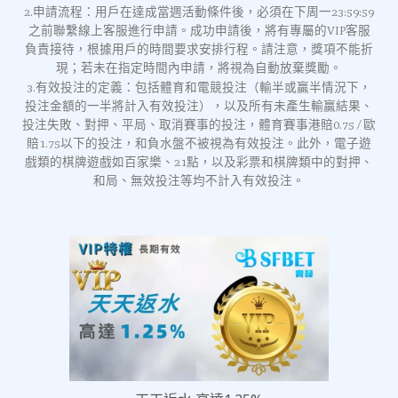
2.申請流程：用戶在達成當週活動條件後，必須在下周一23:59:59
之前聯繫線上客服進行申請。成功申請後，將有專屬的VIP客服
負責接待，根據用戶的時間要求安排行程。請注意，獎項不能折
現；若未在指定時間內申請，將視為自動放棄獎勵。
3.有效投注的定義：包括體育和電競投注（輸半或贏半情況下，
投注金額的一半將計入有效投注），以及所有未產生輸贏結果、
投注失敗、對押、平局、取消賽事的投注，體育賽事港賠0.75 / 歐
賠1.75以下的投注，和負水盤不被視為有效投注。此外，電子遊
戲類的棋牌遊戲如百家樂、21點，以及彩票和棋牌類中的對押、
和局、無效投注等均不計入有效投注。