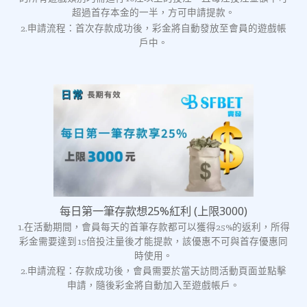
超過首存本金的一半，方可申請提款。
2.申請流程：首次存款成功後，彩金將自動發放至會員的遊戲帳
戶中。
每日第一筆存款想25%紅利 (上限3000)
1.在活動期間，會員每天的首筆存款都可以獲得25%的返利，所得
彩金需要達到15倍投注量後才能提款，該優惠不可與首存優惠同
時使用。
2.申請流程：存款成功後，會員需要於當天訪問活動頁面並點擊
申請，隨後彩金將自動加入至遊戲帳戶。